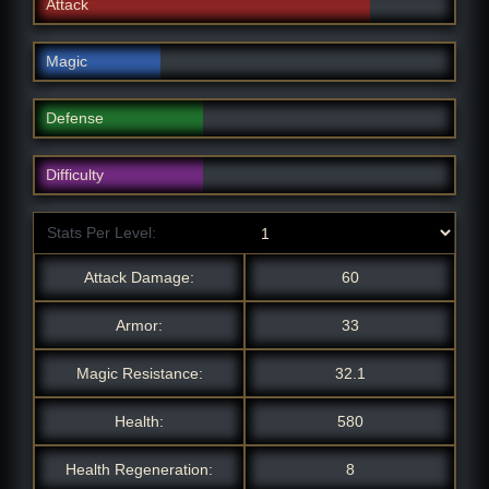
Attack
Magic
Defense
Difficulty
Stats Per Level:
Attack Damage:
60
Armor:
33
Magic Resistance:
32.1
Health:
580
Health Regeneration:
8