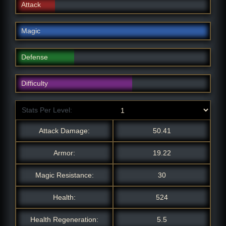
Attack
Magic
Defense
Difficulty
Stats Per Level:
Attack Damage:
50.41
Armor:
19.22
Magic Resistance:
30
Health:
524
Health Regeneration:
5.5