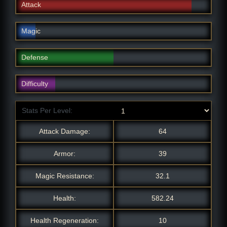
Attack
Magic
Defense
Difficulty
Stats Per Level:
Attack Damage:
64
Armor:
39
Magic Resistance:
32.1
Health:
582.24
Health Regeneration:
10