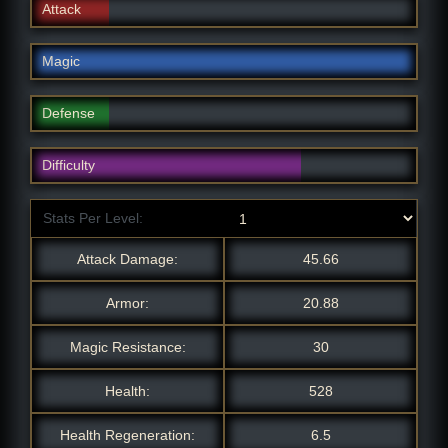
Attack
Magic
Defense
Difficulty
Stats Per Level:
Attack Damage:
45.66
Armor:
20.88
Magic Resistance:
30
Health:
528
Health Regeneration:
6.5