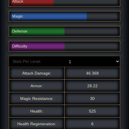
Attack
Magic
Defense
Difficulty
Stats Per Level:
Attack Damage:
46.368
Armor:
28.22
Magic Resistance:
30
Health:
525
Health Regeneration:
6