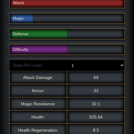
Attack
Magic
Defense
Difficulty
Stats Per Level:
Attack Damage:
69
Armor:
33
Magic Resistance:
32.1
Health:
625.64
Health Regeneration:
8.5