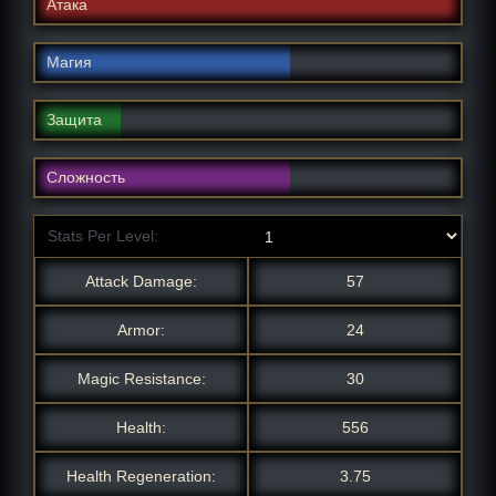
Атака
Магия
Защита
Сложность
Stats Per Level:
Attack Damage:
57
Armor:
24
Magic Resistance:
30
Health:
556
Health Regeneration:
3.75