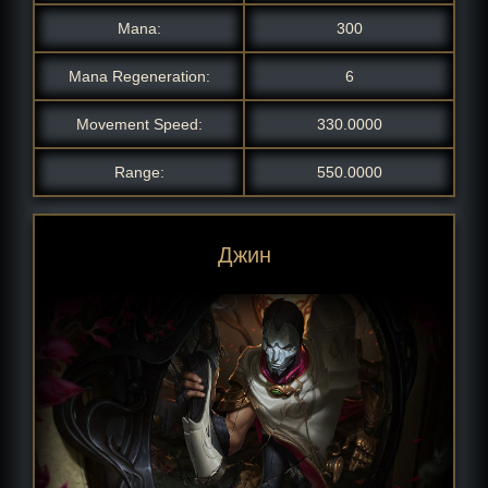
Mana:
300
Mana Regeneration:
6
Movement Speed:
330.0000
Range:
550.0000
Джин со Свитков Шань хай
Темный космический Джин
Джин Кровавая Луна
ПРОЕКТ: Джин
Ковбой Джин
SKT T1 Джин
Ковбой Джин
DWG Джин
Джин