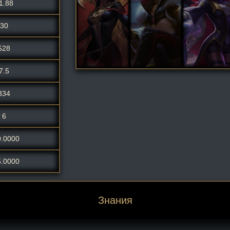
1.88
30
528
7.5
334
6
0.0000
5.0000
Знания