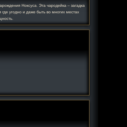
арождения Ноксуса. Эта чародейка – загадка
 где угодно и даже быть во многих местах
щность.