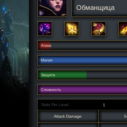
Обманщица
Атака
Магия
Защита
Сложность
Stats Per Level:
Attack Damage:
5