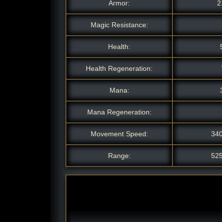
Armor:
2
Magic Resistance:
Health:
Health Regeneration:
Mana:
Mana Regeneration:
Movement Speed:
34
Range:
52