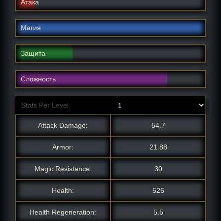
Атака
Магия
Защита
Сложность
Stats Per Level:
Attack Damage:
54.7
Armor:
21.88
Magic Resistance:
30
Health:
526
Health Regeneration:
5.5