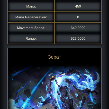
Mana:
459
Mana Regeneration:
8
Movement Speed:
340.0000
Range:
525.0000
Модифицированный Зерат
Зерат, выжигающий землю
Рожденный рунами Зерат
Зерат Темная Звезда
Страж песков Зерат
Зерат из Арканы
Зерат