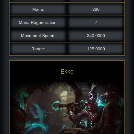
Mana:
280
Mana Regeneration:
7
Movement Speed:
340.0000
Range:
125.0000
Ekko de los Santos
True Damage Ekko
Sandsturm-Ekko
PROJEKT: Ekko
Akademie-Ekko
Pulsfeuer-Ekko
SKT T1-Ekko
Ekko