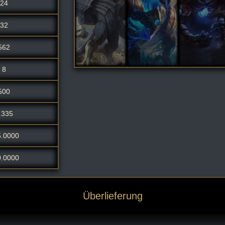
24
32
562
8
500
.335
5.0000
0.0000
Überlieferung