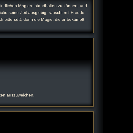
indlichen Magiern standhalten zu können, und
Galio seine Zeit ausgiebig, rauscht mit Freude
h bittersüß, denn die Magie, die er bekämpft,
iten auszuweichen.