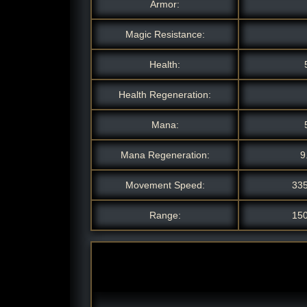
Armor:
Magic Resistance:
Health:
Health Regeneration:
Mana:
Mana Regeneration:
9
Movement Speed:
33
Range:
15