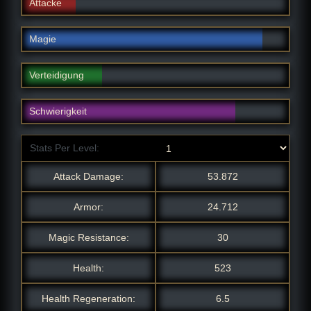
Attacke
Magie
Verteidigung
Schwierigkeit
Stats Per Level:
Attack Damage:
53.872
Armor:
24.712
Magic Resistance:
30
Health:
523
Health Regeneration:
6.5