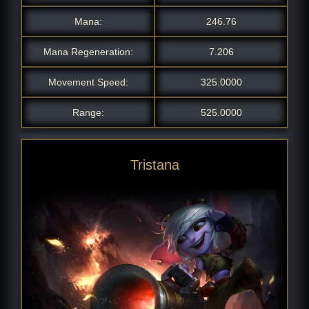
Mana:
246.76
Mana Regeneration:
7.206
Movement Speed:
325.0000
Range:
525.0000
Drachenzähmer-Tristana
Kleine Dämonin Tristana
Pingu-Cosplay-Tristana
Omegatrupp-Tristana
Raketenritt-Tristana
Feuerwehr-Tristana
Seeräuber-Tristana
Hextech-Tristana
Guerilla-Tristana
Hexerei-Tristana
Elfen-Tristana
Riot-Tristana
Tristana