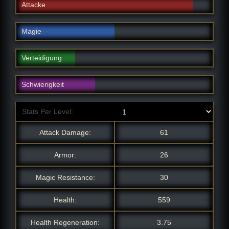
Attacke
Magie
Verteidigung
Schwierigkeit
Stats Per Level:
Attack Damage:
61
Armor:
26
Magic Resistance:
30
Health:
559
Health Regeneration:
3.75